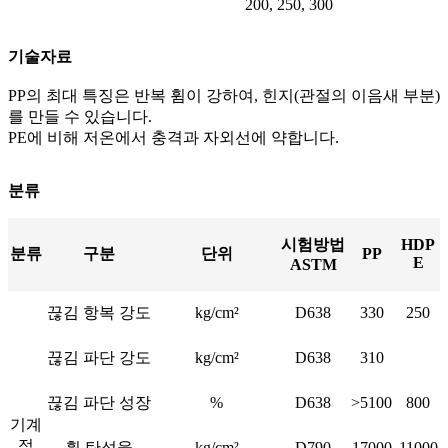
200, 250, 300
기술자료
PP의 최대 특징은 반복 휨이 강하여, 힌지(관절의 이음새 부분)
를 만들 수 있습니다.
PE에 비해 저온에서 충격과 자외선에 약합니다.
분류
시험방법
HDP
분류
구분
단위
PP
E
ASTM
끊김 항복 강도
kg/cm²
D638
330
250
끊김 파단 강도
kg/cm²
D638
310
끊김 파단 성장
%
D638
>5100
800
기계
적
휨 탄성율
kg/cm²
D790
17000
11000