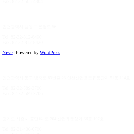
Fax. 82-32-565-4304
본사
/
제조공장
인천광역시 남동구 은청로 56
Tel. 82-32-812-8400
Fax. 82-32-812-8420
Neve
| Powered by
WordPress
인천지점
인천광역시 동구 방축로 83번길 23 인천산업용품유통단지 51동 114호
Tel. 82-32-589-3700
Fax. 82-32-589-3706
시화지점
경기도 시흥시 공단1대로 204 산업유통상가 36동 107호
Tel. 82-31-430-6700