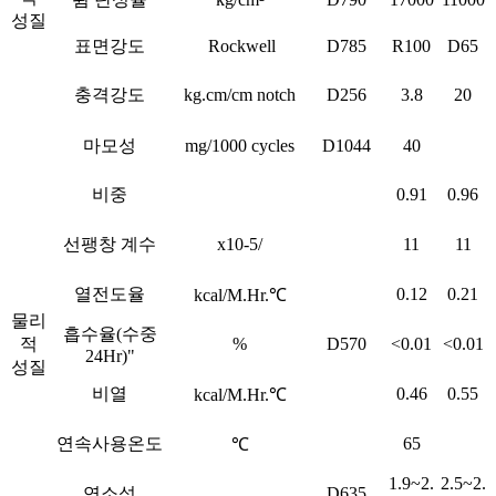
성질
표면강도
Rockwell
D785
R100
D65
충격강도
kg.cm/cm notch
D256
3.8
20
마모성
mg/1000 cycles
D1044
40
비중
0.91
0.96
선팽창 계수
x10-5/
11
11
열전도율
0.12
0.21
kcal/M.Hr.℃
물리
흡수율(수중
적
%
D570
<0.01
<0.01
24Hr)"
성질
비열
0.46
0.55
kcal/M.Hr.℃
연속사용온도
65
℃
1.9~2.
2.5~2.
연소성
D635