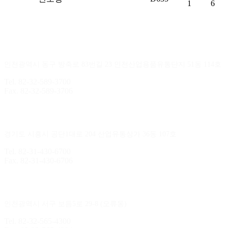
1
6
인천지점
인천광역시 동구 방축로 83번길 23 인천산업용품유통단지 51동 114호
Tel. 82-32-589-3700
Fax. 82-32-589-3706
시화지점
경기도 시흥시 공단1대로 204 산업유통상가 36동 107호
Tel. 82-31-430-6700
Fax. 82-31-430-6706
김포지점
인천광역시 서구 보듬5로 29-8 (오류동)
Tel. 82-32-565-4300