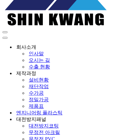
내
비
내
게
비
회사소개
이
게
인사말
션
이
오시는 길
메
션
수출 현황
뉴
메
제작과정
뉴
설비현황
재단작업
수가공
정밀가공
제품표
엔지니어링 플라스틱
대전방지패널
대전방지코팅
무정전 아크릴
무정전 PVC