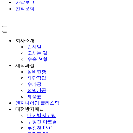
카달로그
견적문의
내
비
내
게
비
회사소개
이
게
인사말
션
이
오시는 길
메
션
수출 현황
뉴
메
제작과정
뉴
설비현황
재단작업
수가공
정밀가공
제품표
엔지니어링 플라스틱
대전방지패널
대전방지코팅
무정전 아크릴
무정전 PVC