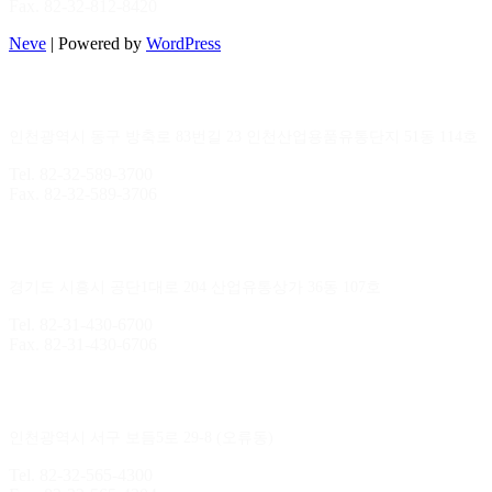
Fax. 82-32-812-8420
Neve
| Powered by
WordPress
인천지점
인천광역시 동구 방축로 83번길 23 인천산업용품유통단지 51동 114호
Tel. 82-32-589-3700
Fax. 82-32-589-3706
시화지점
경기도 시흥시 공단1대로 204 산업유통상가 36동 107호
Tel. 82-31-430-6700
Fax. 82-31-430-6706
김포지점
인천광역시 서구 보듬5로 29-8 (오류동)
Tel. 82-32-565-4300