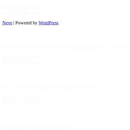
Tel. 82-32-812-8400
Fax. 82-32-812-8420
Neve
| Powered by
WordPress
인천지점
인천광역시 동구 방축로 83번길 23 인천산업용품유통단지 51동 114호
Tel. 82-32-589-3700
Fax. 82-32-589-3706
시화지점
경기도 시흥시 공단1대로 204 산업유통상가 36동 107호
Tel. 82-31-430-6700
Fax. 82-31-430-6706
김포지점
인천광역시 서구 보듬5로 29-8 (오류동)