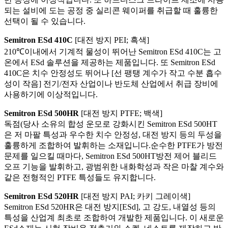
되는 설비에 도는 공정 중 실리콘 웨이퍼를 취급할 때 훌륭한
선택이 될 수 있습니다.
Semitron ESd 410C
[대전 방지 PEI; 흑색]
210℃이내에서 기계적 물성이 뛰어난 Semitron ESd 410C는 고
온에서 ESd 솔루션을 제공하는 제품입니다. 또 Semitron ESd
410C은 치수 안정성도 뛰어나 [선 팽탱 계수가 작고 수분 흡수
성이 작음] 전기/전자 산업이나 반도체 산업에서 취급 장비에
사용하기에 이상적입니다.
Semitron ESd 500HR
[대전 방지 PTFE; 백색]
독점(당사 소유의 합성 운모로 강화시킨 Semitron ESd 500HT
은 저 마팔 특성과 우수한 치수 안정성, 대전 방지 등의 두성을
훌륭하게 조합하여 발휘하는 소재입니다.순수한 PTFE가 방전
문제를 일으킬 때마다, Semitron ESd 500HT방전 제어 블리드
오프 기능을 발휘하고, 광범위한 내화학성과 작은 마찰 계수와
같은 전형적인 PTFE 특성들도 유지합니다.
Semitron ESd 520HR
[대전 방지 PAI; 카키 그레이색]
Semitron ESd 520HR은 대전 방지[ESd], 고 강도, 내열성 등의
특성을 산업계 최초로 조합하여 개발한 제품입니다. 이 새로운