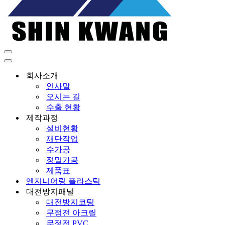
내
비
내
게
비
회사소개
이
게
인사말
션
이
오시는 길
메
션
수출 현황
뉴
메
제작과정
뉴
설비현황
재단작업
수가공
정밀가공
제품표
엔지니어링 플라스틱
대전방지패널
대전방지코팅
무정전 아크릴
무정전 PVC